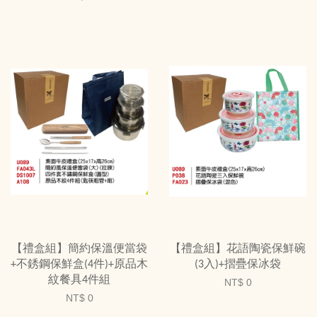
【禮盒組】簡約保溫便當袋
【禮盒組】花語陶瓷保鮮碗
+不銹鋼保鮮盒(4件)+原品木
(3入)+摺疊保冰袋
紋餐具4件組
NT$ 0
NT$ 0