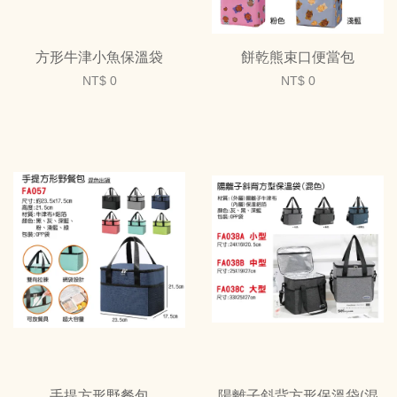
方形牛津小魚保溫袋
餅乾熊束口便當包
NT$ 0
NT$ 0
手提方形野餐包
陽離子斜背方形保溫袋(混