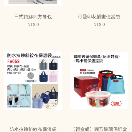
日式鎖鮮四方餐包
可愛印花插畫便當袋
NT$ 0
NT$ 0
防水拉鍊斜紋布保溫袋
【禮盒組】圓形玻璃保鮮盒