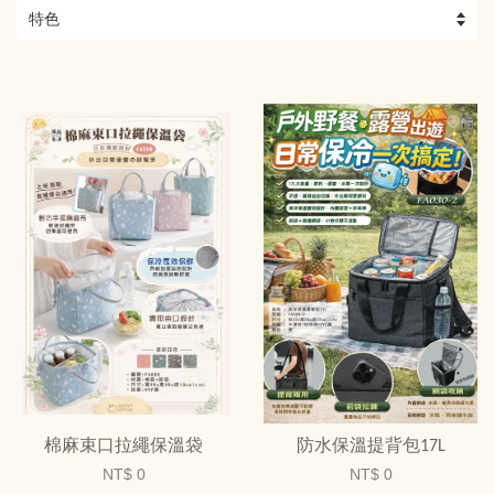
棉麻束口拉繩保溫袋
防水保溫提背包17L
NT$ 0
NT$ 0