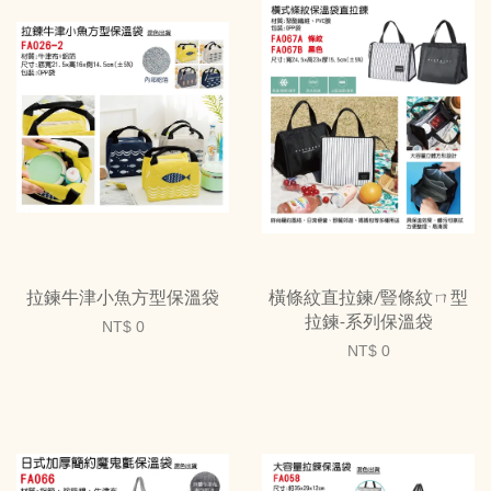
拉鍊牛津小魚方型保溫袋
橫條紋直拉鍊/豎條紋ㄇ型
拉鍊-系列保溫袋
NT$ 0
NT$ 0