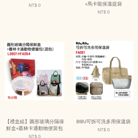
+馬卡龍保溫提袋
NT$ 0
NT$ 0
【禮盒組】圓形玻璃分隔保
BIBU可拆可洗多用保溫袋
鮮盒+叢林卡通動物便當包
NT$ 0
NT$ 0