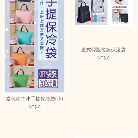
直式韓版拉鍊保溫袋
NT$ 0
素色款牛津手提保冷袋(小)
NT$ 0