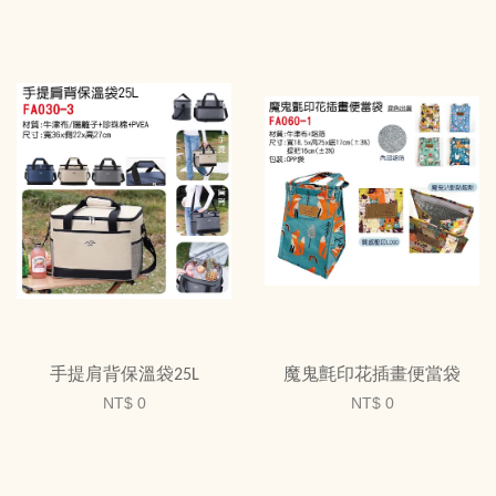
手提肩背保溫袋25L
魔鬼氈印花插畫便當袋
NT$ 0
NT$ 0