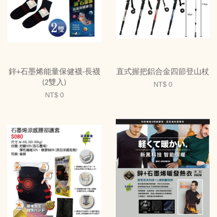
鋅+石墨烯能量保健襪-長襪
直式握把鋁合金四節登山杖
(2雙入)
NT$ 0
NT$ 0