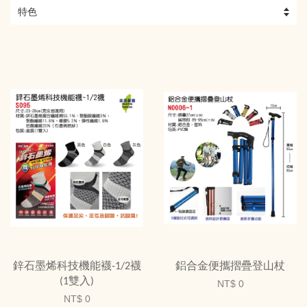
鋅石墨烯科技機能襪-1/2襪
鋁合金便攜摺疊登山杖
(1雙入)
NT$ 0
NT$ 0