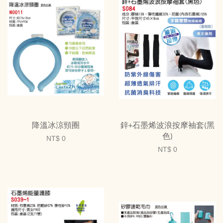
降溫冰涼頸圈
鋅+石墨烯波浪按摩袖套(黑
色)
NT$ 0
NT$ 0