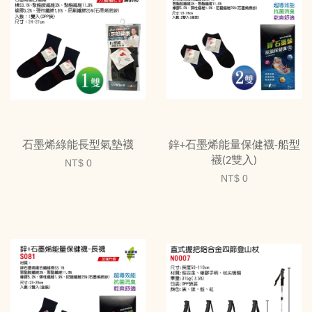
石墨烯綠能長型氣墊襪
鋅+石墨烯能量保健襪-船型
襪(2雙入)
NT$ 0
NT$ 0