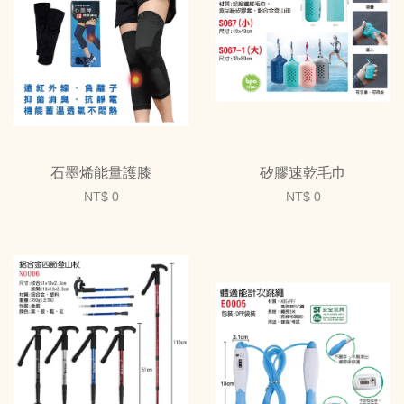
石墨烯能量護膝
矽膠速乾毛巾
NT$ 0
NT$ 0