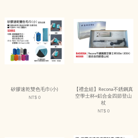
矽膠速乾雙色毛巾(小)
【禮盒組】Recona不銹鋼真
空學士杯+鋁合金四節登山
NT$ 0
杖
NT$ 0