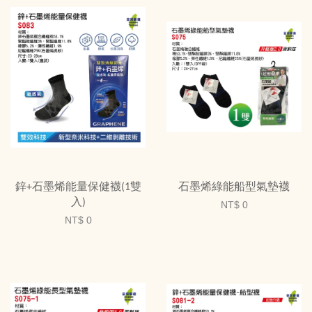
鋅+石墨烯能量保健襪(1雙
石墨烯綠能船型氣墊襪
入)
NT$ 0
NT$ 0