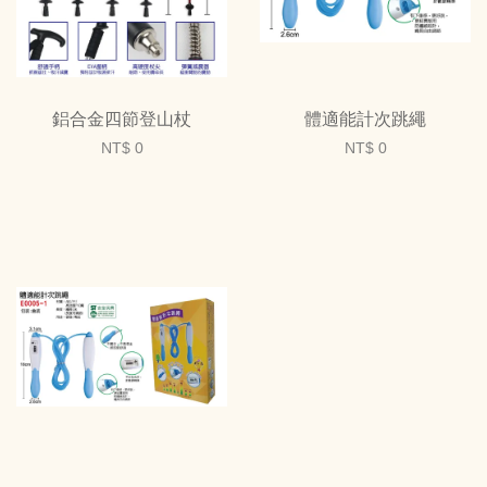
鋁合金四節登山杖
體適能計次跳繩
NT$ 0
NT$ 0