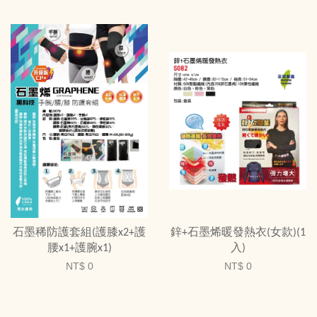
石墨稀防護套組(護膝x2+護
鋅+石墨烯暖發熱衣(女款)(1
腰x1+護腕x1)
入)
NT$ 0
NT$ 0