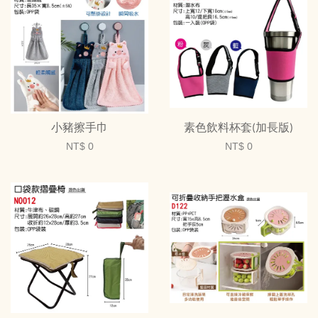
小豬擦手巾
素色飲料杯套(加長版)
NT$ 0
NT$ 0