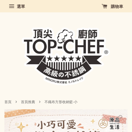
選單
購物車
›
›
首頁
首頁推薦
不織布方形收納籃-小