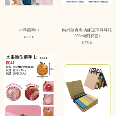
小豬擦手巾
時尚隨身多功能玻璃胖胖瓶
300ml(附杯套)
NT$ 0
NT$ 0