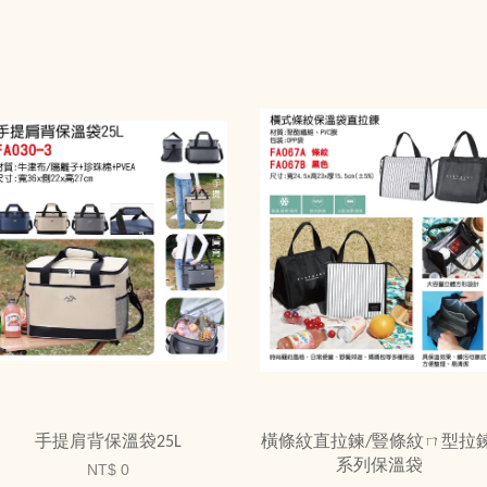
手提肩背保溫袋25L
橫條紋直拉鍊/豎條紋ㄇ型拉鍊
系列保溫袋
NT$ 0