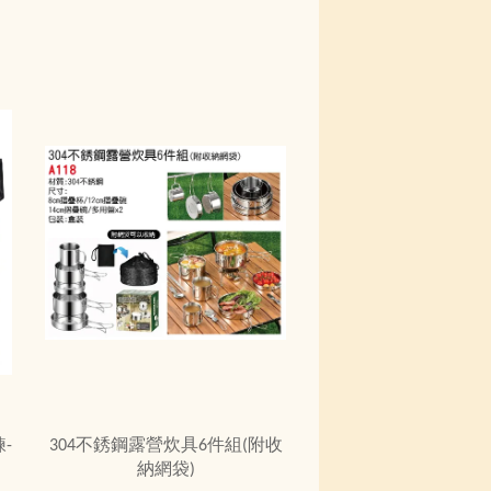
-
304不銹鋼露營炊具6件組(附收
納網袋)