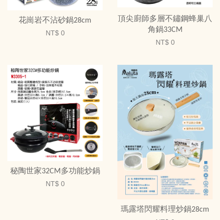
頂尖廚師多層不鏽鋼蜂巢八
花崗岩不沾砂鍋28cm
角鍋33CM
NT$ 0
NT$ 0
秘陶世家32CM多功能炒鍋
NT$ 0
瑪露塔閃耀料理炒鍋28cm