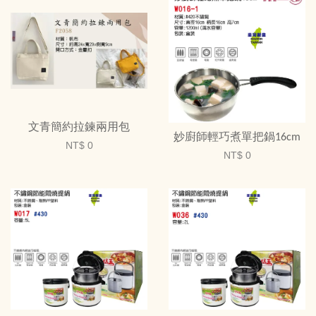
文青簡約拉鍊兩用包
妙廚師輕巧煮單把鍋16cm
NT$ 0
NT$ 0