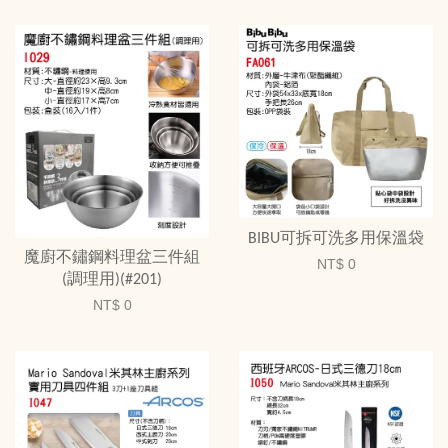
BIBU可拆可洗多用保溫袋
魔廚不鏽鋼料理盆三件組
NT$ 0
(調理用)(#201)
NT$ 0