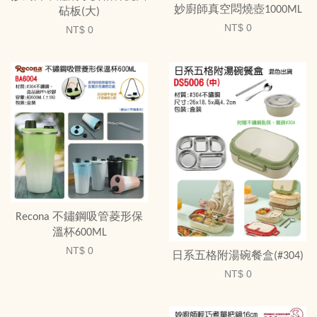
妙廚師真空悶燒壺1000ML
砧板(大)
NT$ 0
NT$ 0
Recona 不鏽鋼吸管菱形保
溫杯600ML
NT$ 0
日系五格附湯碗餐盒(#304)
NT$ 0