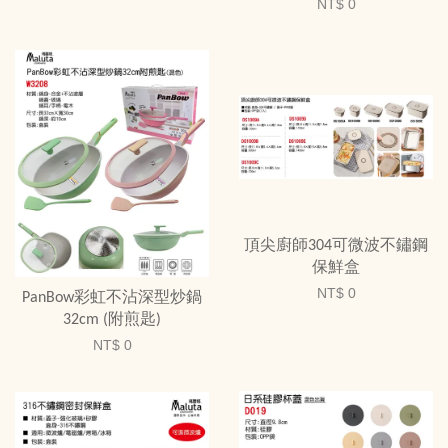
NT$ 0
頂尖廚師304可微波不鏽鋼
保鮮盒
NT$ 0
PanBow彩虹不沾深型炒鍋
32cm (附煎匙)
NT$ 0