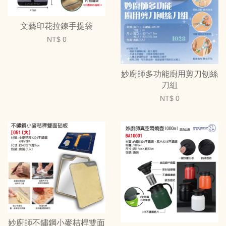
文藝印花拉鍊手提袋
NT$ 0
妙廚師多功能廚用剪刀刨絲
刀組
NT$ 0
妙廚師不鏽鋼小麥桔桿雙面