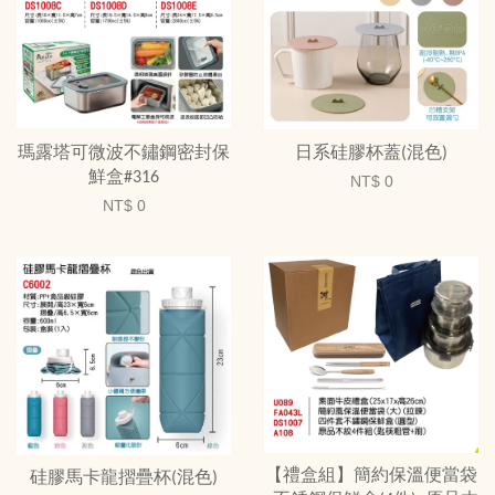
瑪露塔可微波不鏽鋼密封保
日系硅膠杯蓋(混色)
鮮盒#316
NT$ 0
NT$ 0
【禮盒組】簡約保溫便當袋
硅膠馬卡龍摺疊杯(混色)