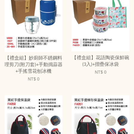
【禮盒組】花語陶瓷保鮮碗
【禮盒組】妙廚師不銹鋼料
(3入)+摺疊保冰袋
理剪刀(附刀套)+手動搗蒜器
+手搖雪花刨冰機
NT$ 0
NT$ 0