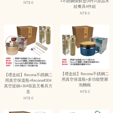
+不銹鋼保鮮盒(4件)+原品木
NT$ 0
紋餐具4件組
NT$ 0
【禮盒組】Recona不銹鋼二
【禮盒組】Recona不銹鋼二
用真空保溫瓶+多功能雙層
用真空保溫瓶+Recona#304
泡麵碗
真空提鍋+304筷匙叉餐具方
盒
NT$ 0
NT$ 0