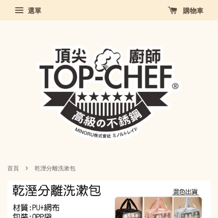
選單
購物車
›
首頁
乾溼分離洗漱包