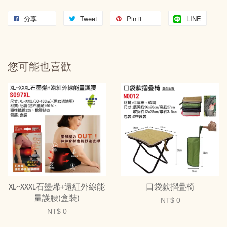
分享
Tweet
Pin it
LINE
您可能也喜歡
XL~XXXL石墨烯+遠紅外線能
口袋款摺疊椅
量護腰(盒裝)
NT$ 0
NT$ 0