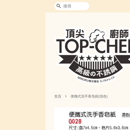
搜尋
›
首頁
便攜式洗手香皂紙(混色)