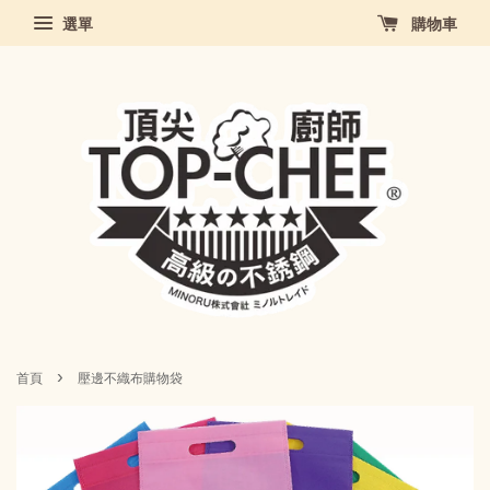
選單
購物車
›
首頁
壓邊不織布購物袋