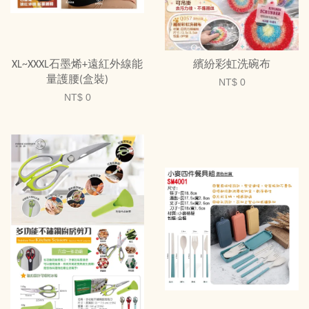
XL~XXXL石墨烯+遠紅外線能
繽紛彩虹洗碗布
量護腰(盒裝)
NT$ 0
NT$ 0