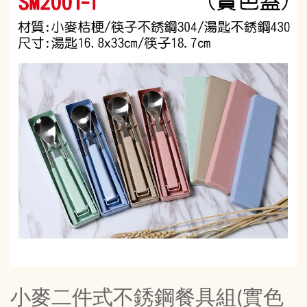
小麥二件式不銹鋼餐具組(實色