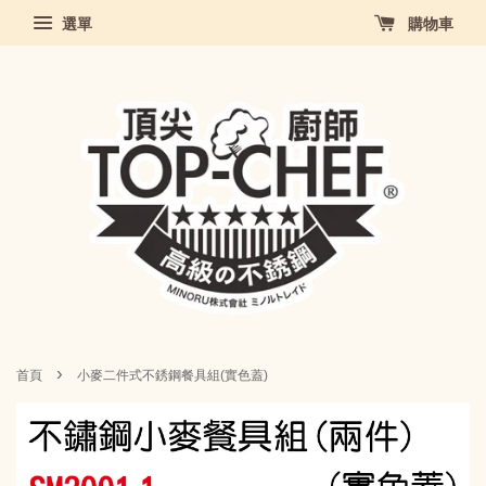
選單
購物車
›
首頁
小麥二件式不銹鋼餐具組(實色蓋)