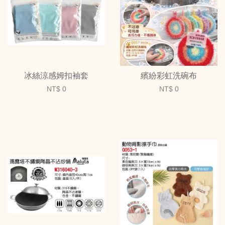
冰絲涼感姆扣袖套
繽紛彩虹洗碗布
NT$ 0
NT$ 0