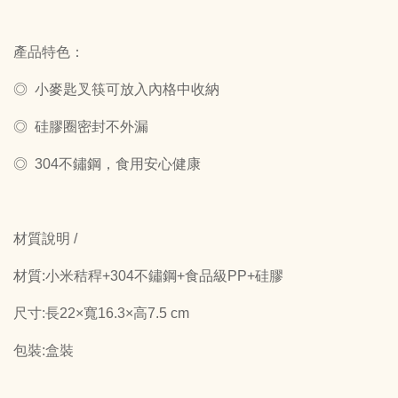
產品特色：
◎ 小麥匙叉筷可放入內格中收納
◎ 硅膠圈密封不外漏
◎ 304不鏽鋼，食用安心健康
材質說明 /
材質:小米秸稈+304不鏽鋼+食品級PP+硅膠
尺寸:長22×寬16.3×高7.5 cm
包裝:盒裝