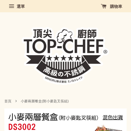
選單
購物車
›
首頁
小麥兩層餐盒(附小麥匙叉筷組)