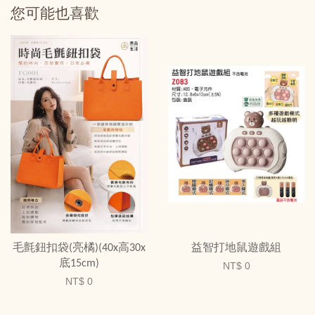
您可能也喜歡
毛氈鈕扣袋(亮橘)(40x高30x
益智打地鼠遊戲組
底15cm)
NT$ 0
NT$ 0