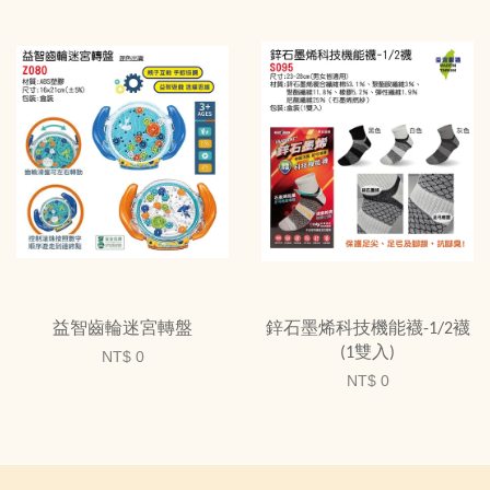
益智齒輪迷宮轉盤
鋅石墨烯科技機能襪-1/2襪
(1雙入)
NT$ 0
NT$ 0