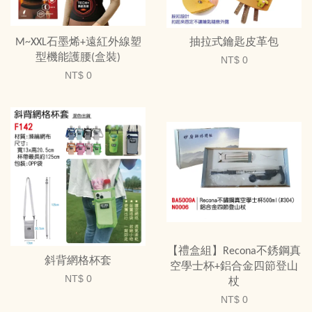
M~XXL石墨烯+遠紅外線塑
抽拉式鑰匙皮革包
型機能護腰(盒裝)
NT$ 0
NT$ 0
【禮盒組】Recona不銹鋼真
斜背網格杯套
空學士杯+鋁合金四節登山
NT$ 0
杖
NT$ 0