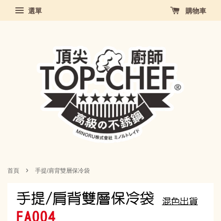
選單
購物車
›
首頁
手提/肩背雙層保冷袋