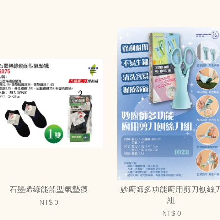
石墨烯綠能船型氣墊襪
妙廚師多功能廚用剪刀刨絲
組
NT$ 0
NT$ 0