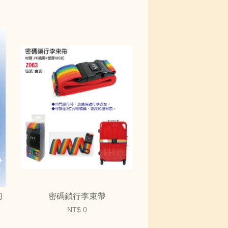
刀
密碼鎖行李束帶
NT$ 0