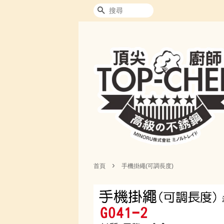
搜尋
›
首頁
手機掛繩(可調長度)