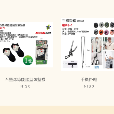
石墨烯綠能船型氣墊襪
手機掛繩
NT$ 0
NT$ 0