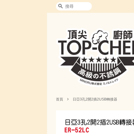
搜尋
›
首頁
日亞3孔2開2插2USB轉接器