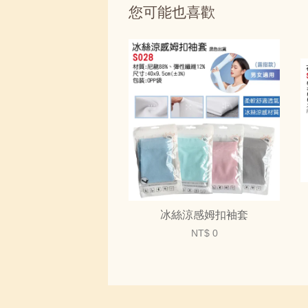
您可能也喜歡
冰絲涼感姆扣袖套
NT$ 0