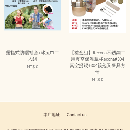
露指式防曬袖套+冰涼巾二
【禮盒組】Recona不銹鋼二
入組
用真空保溫瓶+Recona#304
真空提鍋+304筷匙叉餐具方
NT$ 0
盒
NT$ 0
本店地址
Contact us