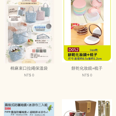
棉麻束口拉繩保溫袋
餅乾化妝鏡+梳子
NT$ 0
NT$ 0