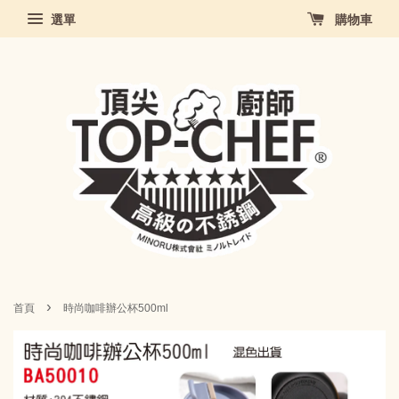
選單
購物車
›
首頁
時尚咖啡辦公杯500ml