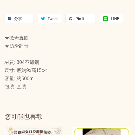
分享
Tweet
Pin it
LINE
★掀蓋直飲
★防滑靜音
材質: 304不鏽鋼
尺寸: 底約9x高15c<
容量: 約500ml
包裝: 盒裝
您可能也喜歡