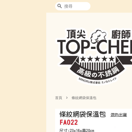
搜尋
›
首頁
條紋網袋保溫包