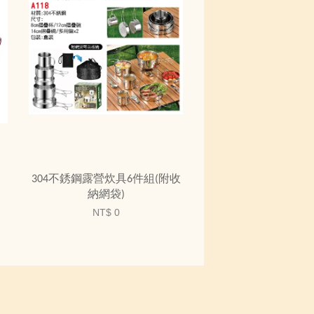
304不銹鋼露營炊具6件組(附收
納網袋)
NT$ 0