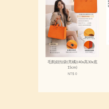
毛氈鈕扣袋(亮橘)(40x高30x底
15cm)
NT$ 0