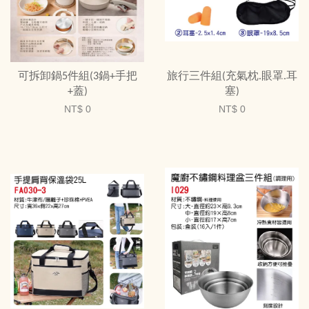
可拆卸鍋5件組(3鍋+手把
旅行三件組(充氣枕.眼罩.耳
+蓋)
塞)
NT$ 0
NT$ 0