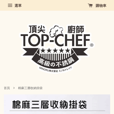
選單
購物車
›
首頁
棉麻三層收納掛袋