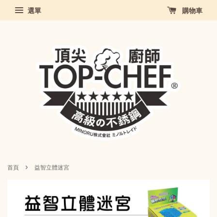
選單
購物車
›
首頁
益智立體迷宮