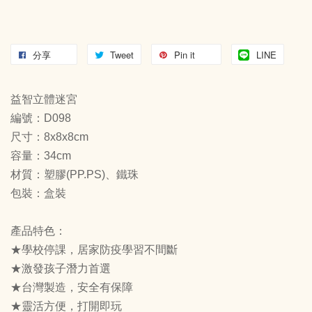
分享
Tweet
Pin it
LINE
益智立體迷宮
編號：D098
尺寸：8x8x8cm
容量：34cm
材質：塑膠(PP.PS)、鐵珠
包裝：盒裝
產品特色：
★學校停課，居家防疫學習不間斷
★激發孩子潛力首選
★台灣製造，安全有保障
★靈活方便，打開即玩