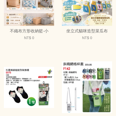
不織布方形收納籃-小
坐立式貓咪造型菜瓜布
NT$ 0
NT$ 0