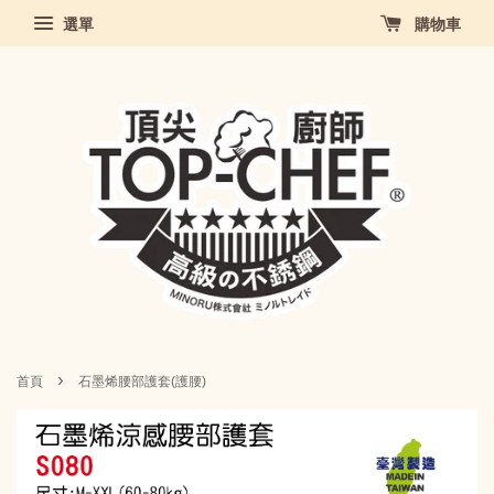
選單
購物車
›
首頁
石墨烯腰部護套(護腰)