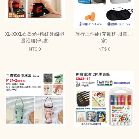
XL~XXXL石墨烯+遠紅外線能
旅行三件組(充氣枕.眼罩.耳
量護腰(盒裝)
塞)
NT$ 0
NT$ 0