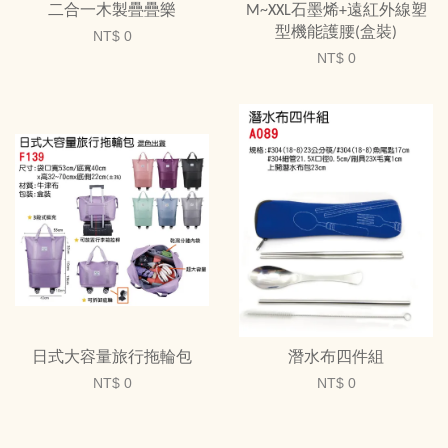
二合一木製疊疊樂
M~XXL石墨烯+遠紅外線塑
型機能護腰(盒裝)
NT$ 0
NT$ 0
日式大容量旅行拖輪包
潛水布四件組
NT$ 0
NT$ 0