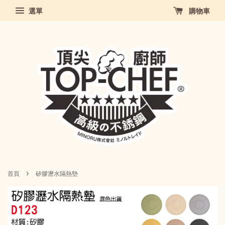
選單
購物車
›
首頁
矽膠瀝水隔熱墊