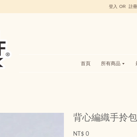
登入
OR
註
首頁
所有商品
背心編織手拎包
NT$ 0