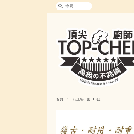
搜尋
›
首頁
茄芷袋(1號~10號)