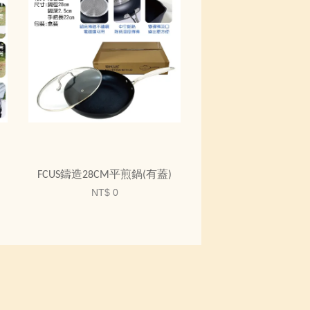
FCUS鑄造28CM平煎鍋(有蓋)
NT$ 0