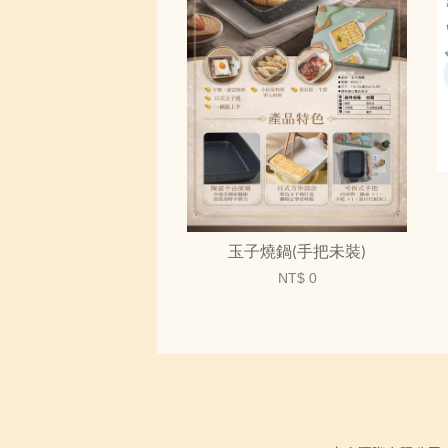
玉子燒鍋(手把未裝)
NT$ 0