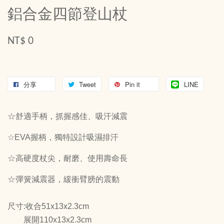
鋁合金四節登山杖
NT$ 0
分享
Tweet
Pin it
LINE
☆舒適手柄，抓握感佳、吸汗減震
☆EVA握柄，獨特設計吸濕排汗
☆高硬度杖尖，耐磨、使用壽命長
☆彈簧減震器，緩衝臂膀的震動
尺寸:收合51x13x2.3cm
展開110x13x2.3cm