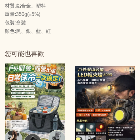
材質:鋁合金、塑料
重量:350g(±5%)
包裝:盒裝
顏色:黑、銀、藍、紅
您可能也喜歡