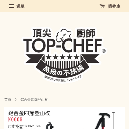
選單
購物車
›
首頁
鋁合金四節登山杖