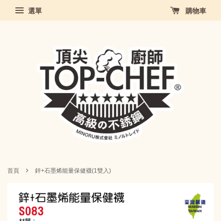
選單
購物車
›
首頁
鋅+石墨烯能量保健襪(1雙入)