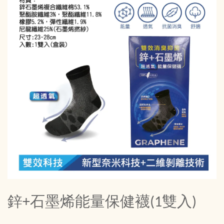
鋅+石墨烯能量保健襪(1雙入)