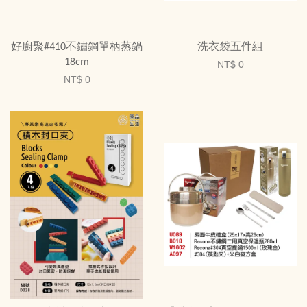
好廚聚#410不鏽鋼單柄蒸鍋
洗衣袋五件組
18cm
NT$ 0
NT$ 0