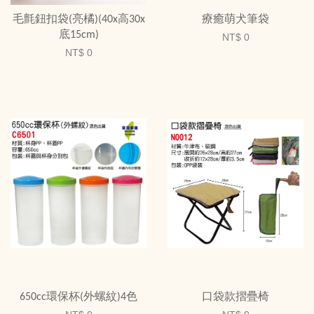
毛氈鈕扣袋(亮橘)(40x高30x
療癒萌犬筆袋
底15cm)
NT$ 0
NT$ 0
650cc環保杯(外螺紋)4色
口袋款摺疊椅