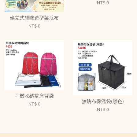
NT$ 0
坐立式貓咪造型菜瓜布
NT$ 0
耳機收納雙肩背袋
無紡布保溫袋(黑色)
NT$ 0
NT$ 0