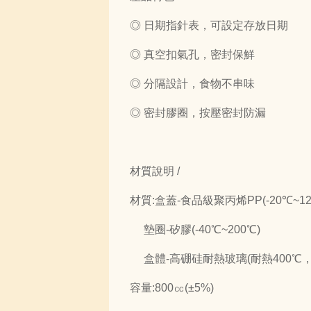
◎ 日期指針表，可設定存放日期
◎ 真空扣氣孔，密封保鮮
◎ 分隔設計，食物不串味
◎ 密封膠圈，按壓密封防漏
材質說明 /
材質:盒蓋-食品級聚丙烯PP(-20℃~12
墊圈-矽膠(-40℃~200℃)
盒體-高硼硅耐熱玻璃(耐熱400℃，
容量:800㏄(±5%)