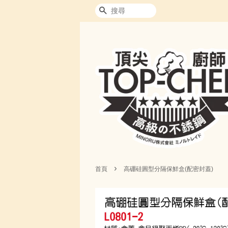
搜尋
›
首頁
高硼硅圓型分隔保鮮盒(配密封蓋)