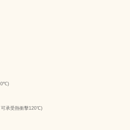
0℃)
可承受熱衝擊120℃)