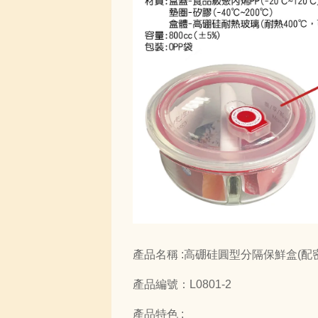
產品名稱 :高硼硅圓型分隔保鮮盒(配
產品編號：L0801-2
產品特色 :