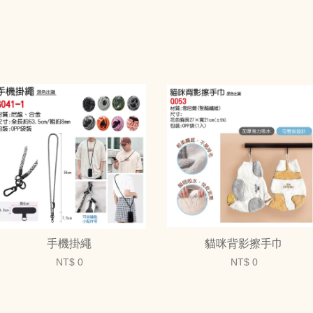
手機掛繩
貓咪背影擦手巾
NT$ 0
NT$ 0