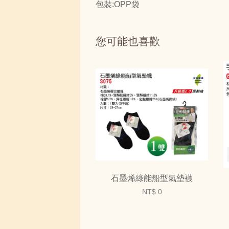
包裝:OPP袋
您可能也喜歡
石墨烯綠能船型氣墊襪
NT$ 0