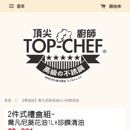
選單
購物車
›
首頁
【禮盒組】喬凡尼葵花油1L+珍饌清油