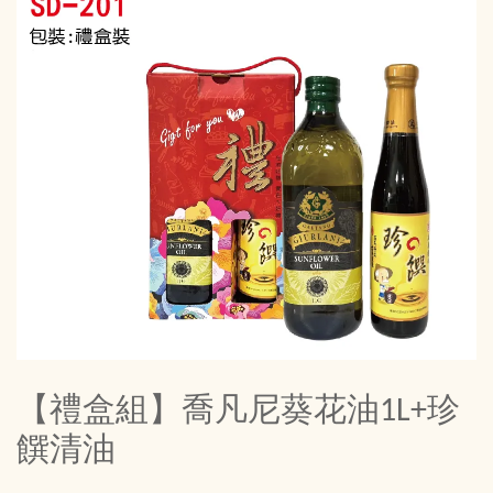
【禮盒組】喬凡尼葵花油1L+珍
饌清油