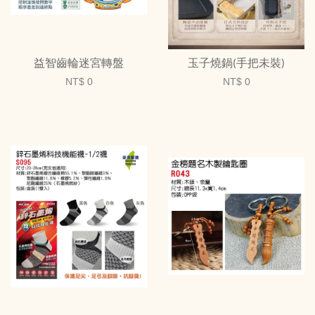
益智齒輪迷宮轉盤
玉子燒鍋(手把未裝)
NT$ 0
NT$ 0