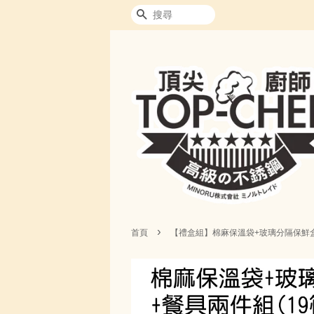
搜尋
›
首頁
【禮盒組】棉麻保溫袋+玻璃分隔保鮮