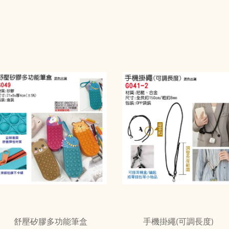
舒壓矽膠多功能筆盒
手機掛繩(可調長度)