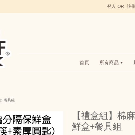
登入
OR
註
首頁
所有商品
盒+餐具組
【禮盒組】棉麻
鮮盒+餐具組