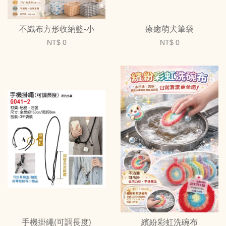
不織布方形收納籃-小
療癒萌犬筆袋
NT$ 0
NT$ 0
手機掛繩(可調長度)
繽紛彩虹洗碗布