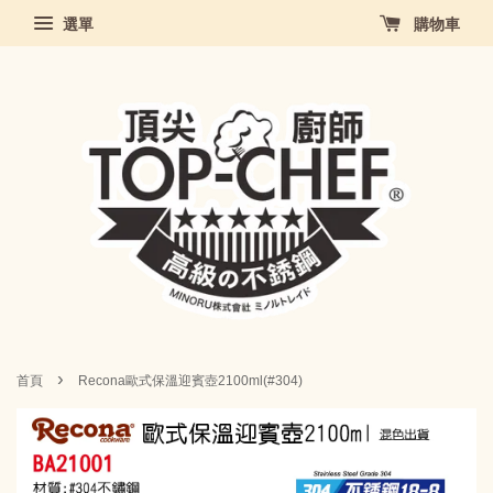
選單
購物車
›
首頁
Recona歐式保溫迎賓壺2100ml(#304)